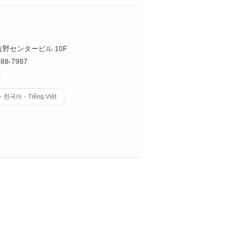
泉佐野センタービル 10F
88-7987
p
어・Tiếng Việt