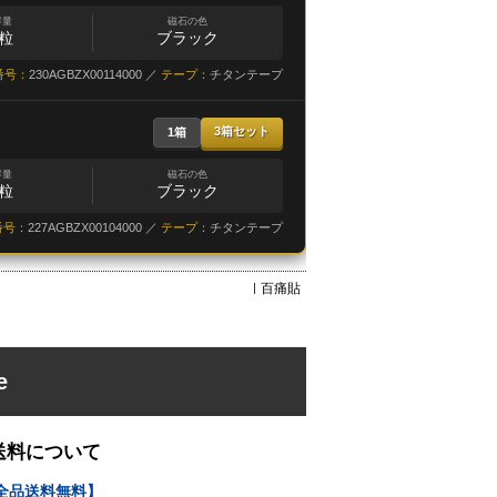
容量
磁石の色
6粒
ブラック
番号：
230AGBZX00114000 ／
テープ：
チタンテープ
3箱セット
1箱
容量
磁石の色
6粒
ブラック
番号：
227AGBZX00104000 ／
テープ：
チタンテープ
百痛貼
e
送料について
全品送料無料】