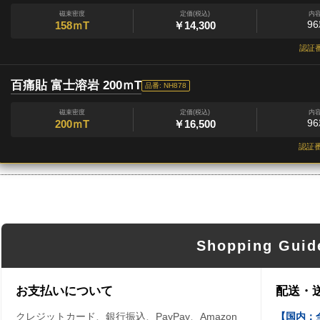
磁束密度
定価(税込)
内
9
158ｍT
￥14,300
認証
百痛貼 富士溶岩 200ｍT
品番: NH878
磁束密度
定価(税込)
内
9
200ｍT
￥16,500
認証
Shopping Guid
お支払いについて
配送・
クレジットカード、銀行振込、PayPay、Amazon
【国内：