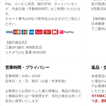
Pay、コンビニ決済、銀行ATM、ネットバンキン
佐川急便
グ、代金引換（手数料600円）がご利用いただけま
5営業日
す。
※カード番号はSSLで暗号化されますのでご安心く
【海外配
ださい。
日本郵便
てご案内
【銀行振込先】
三菱UFJ銀行 岸和田支店
ニチオウ(カ) 普通 0040209
営業時間・プライバシー
返品・
営業時間：
9:00～18:00
未使用品
定休日：
土・日・祝日（お盆・年末年始）
た場合の
※お客様
お客様からお預かりした個人情報は、商品の発送と
いただき
ご連絡以外には一切使用せず、当社が責任を持って
※TOM
安全に保管いたします。
つき、初