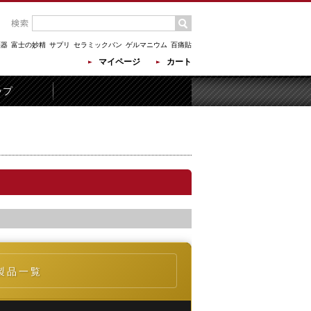
顔器
富士の妙精
サプリ
セラミックバン
ゲルマニウム
百痛貼
マイページ
カート
ップ
製品一覧