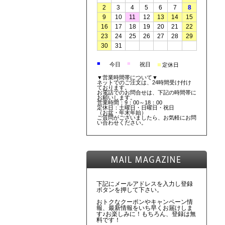
2
3
4
5
6
7
8
9
10
11
12
13
14
15
16
17
18
19
20
21
22
23
24
25
26
27
28
29
30
31
■
■
■
今日
祝日
定休日
▼営業時間帯について▼
ネットでのご注文は、24時間受け付け
ております。
お電話でのお問合せは、下記の時間帯に
お願いします。
営業時間：9：00～18：00
定休日：土曜日・日曜日・祝日
（お盆・年末年始）
ご質問がございましたら、お気軽にお問
い合わせください。
下記にメールアドレスを入力し登録
ボタンを押して下さい。
おトクなクーポンやキャンペーン情
報、最新情報をいち早くお届けしま
す♪お楽しみに！もちろん、登録は無
料です！