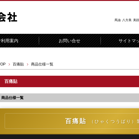
馬油
八方美
美
ご利用案内
お問い合せ
サイトマ
TOP
百痛貼
商品仕様一覧
百痛貼
商品仕様一覧
百痛貼
（ひゃくつうばり）