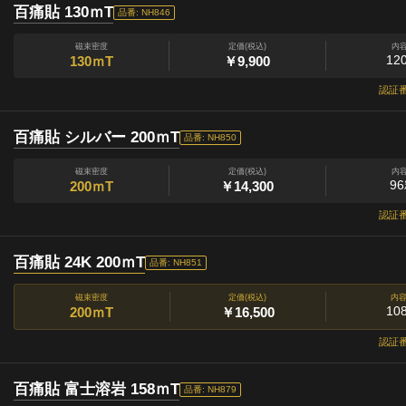
百痛貼 130ｍT
品番: NH846
磁束密度
定価(税込)
内
12
130ｍT
￥9,900
認証
百痛貼 シルバー 200ｍT
品番: NH850
磁束密度
定価(税込)
内
9
200ｍT
￥14,300
認証
百痛貼 24K 200ｍT
品番: NH851
磁束密度
定価(税込)
内
10
200ｍT
￥16,500
認証
百痛貼 富士溶岩 158ｍT
品番: NH879