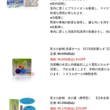
●室内居間に
室内に置くとプラスイオンを吸着し、マイナ
快適な環境が得られます。
●冷蔵庫に
野菜や果物の鮮度を保持し、嫌な匂いを消す
●自動車に
車内に置くと消臭空気清淨の気働きをし、快
富士の妙精.洗濯ボール ECO/洗剤要らず
定価:
¥6,930
(税込)
価格:
¥6,600
(税込)
4%OFF
洗濯機の水流と内蔵磁石により電気エネルギ
浸透し、 汚れを落とします。衣類の色落ちを
けます。 ミネラルボール4種類使用。
富士の妙精 水の素（携帯型） 【日本全国
定価:
¥7,700
(税込)
価格:
¥5,170
(税込)
32%OFF