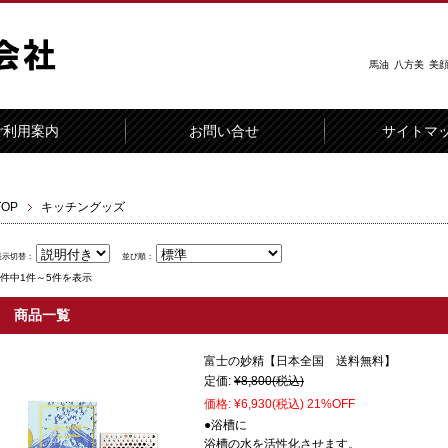
馬油
八方美
美
ご利用案内
お問い合せ
サイトマ
TOP
キッチングッズ
表示切替：
並び順：
5件中1件～5件を表示
商品一覧
富士の妙精【日本全国 送料無料】
定価:
¥8,800
(税込)
価格:
¥6,930
(税込)
21%OFF
●浴槽に
浴槽の水を活性化させます。