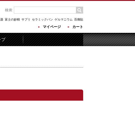
顔器
富士の妙精
サプリ
セラミックバン
ゲルマニウム
百痛貼
マイページ
カート
ップ