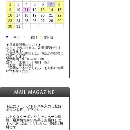
2
3
4
5
6
7
8
9
10
11
12
13
14
15
16
17
18
19
20
21
22
23
24
25
26
27
28
29
30
31
■
■
■
今日
祝日
定休日
▼営業時間帯について▼
ネットでのご注文は、24時間受け付け
ております。
お電話でのお問合せは、下記の時間帯に
お願いします。
営業時間：9：00～18：00
定休日：土曜日・日曜日・祝日
（お盆・年末年始）
ご質問がございましたら、お気軽にお問
い合わせください。
下記にメールアドレスを入力し登録
ボタンを押して下さい。
おトクなクーポンやキャンペーン情
報、最新情報をいち早くお届けしま
す♪お楽しみに！もちろん、登録は無
料です！