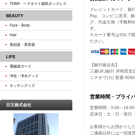
TOMA ヘマタイト磁気ネックレス
クレジットカード、銀行振込
BEAUTY
Pay、コンビニ決済、
グ、代金引換（手数料6
Face・Body
す。
※カード番号はSSLで
Hair
ださい。
美顔器・美容器
LIFE
【銀行振込先】
電磁波ガード
三菱UFJ銀行 岸和田支
浄化・浄水グッズ
ニチオウ(カ) 普通 0040
キッチングッズ
営業時間・プライ
日王株式会社
営業時間：
9:00～18:00
定休日：
土・日・祝日
お客様からお預かりし
ご連絡以外には一切使