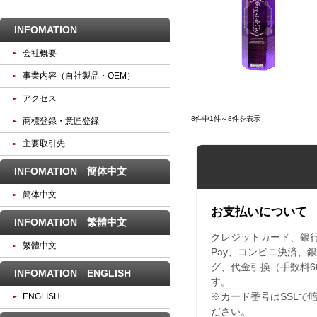
INFOMATION
会社概要
事業内容（自社製品・OEM）
アクセス
8件中1件～8件を表示
商標登録・意匠登録
主要取引先
INFOMATION 簡体中文
簡体中文
お支払いについて
INFOMATION 繁體中文
クレジットカード、銀行振込
繁體中文
Pay、コンビニ決済、
グ、代金引換（手数料6
INFOMATION ENGLISH
す。
ENGLISH
※カード番号はSSLで
ださい。