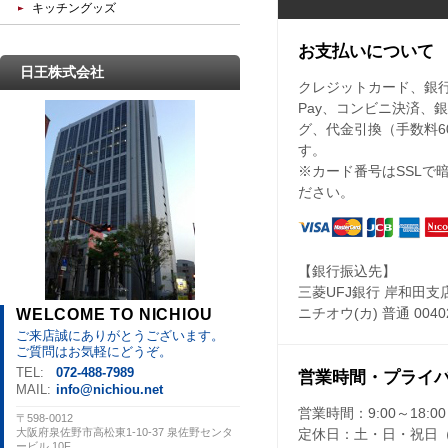
キッチングッズ
お支払いについて
日王株式会社
クレジットカード、銀行振込
Pay、コンビニ決済、
グ、代金引換（手数料6
す。
※カード番号はSSLで
ださい。
【銀行振込先】
三菱UFJ銀行 岸和田支
WELCOME TO NICHIOU
ニチオウ(カ) 普通 0040
ご来店誠にありがとうございます。
ご質問はお気軽にどうぞ。
TEL:
072-488-7989
営業時間・プライ
MAIL:
info@nichiou.net
営業時間：
9:00～18:00
〒598-0012
大阪府泉佐野市高松東1-10-37 泉佐野センタ
定休日：
土・日・祝日
ービル 10F