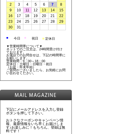
2
3
4
5
6
7
8
9
10
11
12
13
14
15
16
17
18
19
20
21
22
23
24
25
26
27
28
29
30
31
■
■
■
今日
祝日
定休日
▼営業時間帯について▼
ネットでのご注文は、24時間受け付け
ております。
お電話でのお問合せは、下記の時間帯に
お願いします。
営業時間：9：00～18：00
定休日：土曜日・日曜日・祝日
（お盆・年末年始）
ご質問がございましたら、お気軽にお問
い合わせください。
下記にメールアドレスを入力し登録
ボタンを押して下さい。
おトクなクーポンやキャンペーン情
報、最新情報をいち早くお届けしま
す♪お楽しみに！もちろん、登録は無
料です！