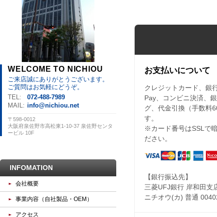
WELCOME TO NICHIOU
お支払いについて
ご来店誠にありがとうございます。
ご質問はお気軽にどうぞ。
クレジットカード、銀行振込
TEL:
072-488-7989
Pay、コンビニ決済、
MAIL:
info@nichiou.net
グ、代金引換（手数料6
す。
〒598-0012
大阪府泉佐野市高松東1-10-37 泉佐野センタ
※カード番号はSSLで
ービル 10F
ださい。
INFOMATION
【銀行振込先】
会社概要
三菱UFJ銀行 岸和田支
ニチオウ(カ) 普通 0040
事業内容（自社製品・OEM）
アクセス