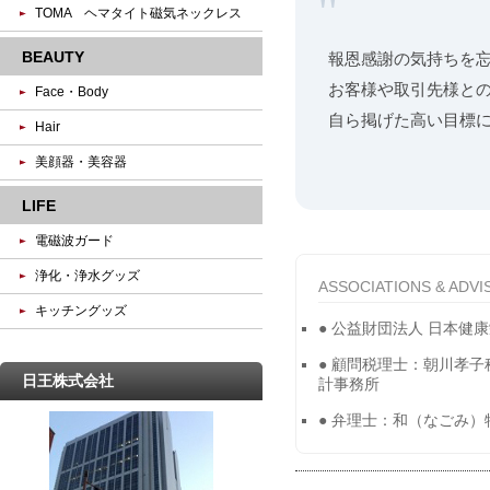
"
TOMA ヘマタイト磁気ネックレス
BEAUTY
報恩感謝の気持ちを
お客様や取引先様と
Face・Body
自ら掲げた高い目標
Hair
美顔器・美容器
LIFE
電磁波ガード
浄化・浄水グッズ
ASSOCIATIONS & ADVI
キッチングッズ
● 公益財団法人 日本健
● 顧問税理士：朝川孝子
日王株式会社
計事務所
● 弁理士：和（なごみ）