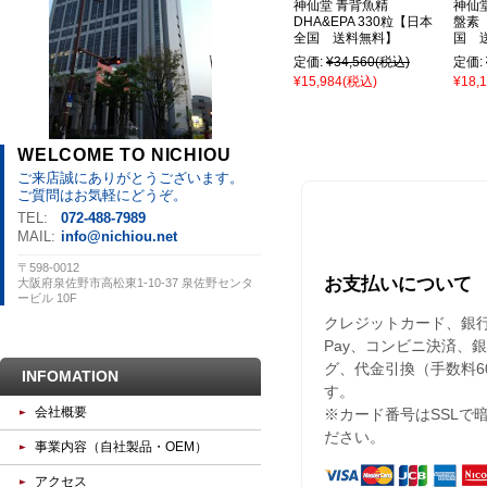
神仙堂 青背魚精
神仙
DHA&EPA 330粒【日本
盤素
全国 送料無料】
国 
定価:
¥34,560
(税込)
定価:
¥15,984
(税込)
¥18,
WELCOME TO NICHIOU
ご来店誠にありがとうございます。
ご質問はお気軽にどうぞ。
TEL:
072-488-7989
MAIL:
info@nichiou.net
〒598-0012
お支払いについて
大阪府泉佐野市高松東1-10-37 泉佐野センタ
ービル 10F
クレジットカード、銀行振込
Pay、コンビニ決済、
グ、代金引換（手数料6
INFOMATION
す。
会社概要
※カード番号はSSLで
ださい。
事業内容（自社製品・OEM）
アクセス