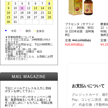
2
3
4
5
6
7
8
9
10
11
12
13
14
15
16
17
18
19
20
21
22
23
24
25
26
27
28
29
30
31
プラセンタ（サプリメ
酵素精
ント） 360粒 90日
12
■
■
■
今日
祝日
定休日
分【日本全国 送料無
60
料】
無料
▼営業時間帯について▼
ネットでのご注文は、24時間受け付け
定価:
¥42,120
(税込)
定価:
ております。
お電話でのお問合せは、下記の時間帯に
¥26,800
(税込)
¥4,1
お願いします。
営業時間：9：00～18：00
定休日：土曜日・日曜日・祝日
（お盆・年末年始）
ご質問がございましたら、お気軽にお問
い合わせください。
お支払いについて
下記にメールアドレスを入力し登録
ボタンを押して下さい。
クレジットカード、銀行振込
おトクなクーポンやキャンペーン情
Pay、コンビニ決済、
報、最新情報をいち早くお届けしま
す♪お楽しみに！もちろん、登録は無
グ、代金引換（手数料6
料です！