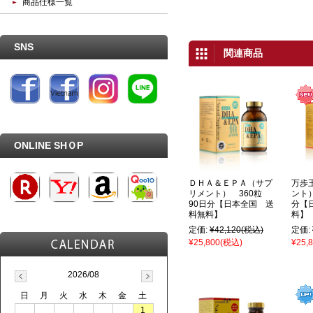
商品仕様一覧
SNS
関連商品
ONLINE SHＯP
ＤＨＡ＆ＥＰＡ（サプ
万歩
リメント） 360粒
ント）
90日分【日本全国 送
分【
料無料】
料】
定価:
¥42,120
(税込)
定価:
¥25,800
(税込)
¥25,
2026/08
日
月
火
水
木
金
土
1