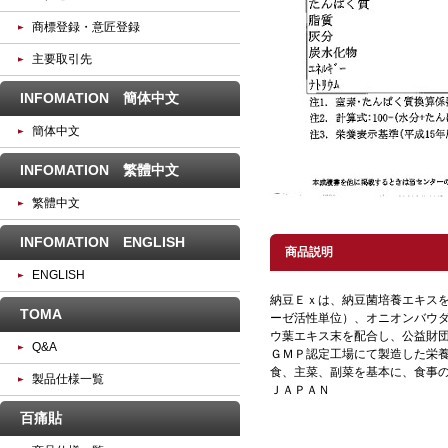
商標登録・意匠登録
主要取引先
INFOMATION 簡体中文
簡体中文
INFOMATION 繁體中文
繁體中文
INFOMATION ENGLISH
商品説明
ENGLISH
納豆Ｅｘは、納豆菌培養エキスを2
TOMA
ーゼ活性単位）、オニオンバウ
ウ葉エキス末を配合し、公益財
Q&A
ＧＭＰ認定工場にて製造した栄
食、主菜、副菜を基本に、食事
製品仕様一覧
ＪＡＰＡＮ
百痛貼