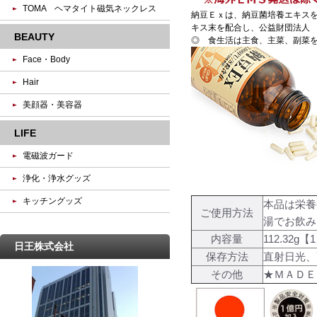
TOMA ヘマタイト磁気ネックレス
納豆Ｅｘは、納豆菌培養エキスを
キス末を配合し、公益財団法人
BEAUTY
◎ 食生活は主食、主菜、副菜
Face・Body
Hair
美顔器・美容器
LIFE
電磁波ガード
浄化・浄水グッズ
キッチングッズ
本品は栄養
ご使用方法
湯でお飲み
内容量
112.32g
日王株式会社
保存方法
直射日光、
その他
★ＭＡＤＥ